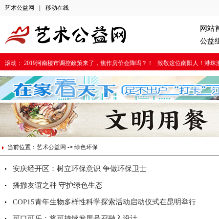
艺术公益网
|
移动在线
网站
公益
滚动：
2019河南楼市调控政策来了，焦作房价会降吗？！
致敬这位南阳人！港珠
当前位置：
艺术公益网
->
绿色环保
安庆经开区：树立环保意识 争做环保卫士
播撒友谊之种 守护绿色生态
COP15青年生物多样性科学探索活动启动仪式在昆明举行
可口可乐：将可持续发展号召融入设计