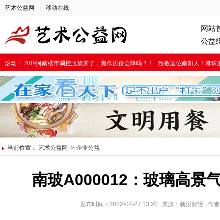
艺术公益网
|
移动在线
网站
公益
滚动：
2019河南楼市调控政策来了，焦作房价会降吗？！
致敬这位南阳人！港珠
当前位置：
艺术公益网
->
企业公益
南玻A000012：玻璃高
发布时间：2022-04-27 13:20 来源：新浪财经 