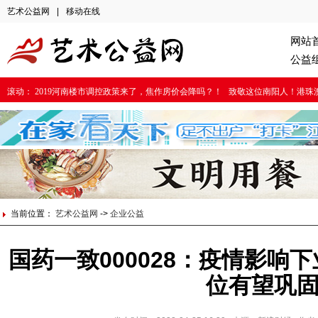
艺术公益网
|
移动在线
网站
公益
滚动：
2019河南楼市调控政策来了，焦作房价会降吗？！
致敬这位南阳人！港珠
当前位置：
艺术公益网
->
企业公益
国药一致000028：疫情影响
位有望巩