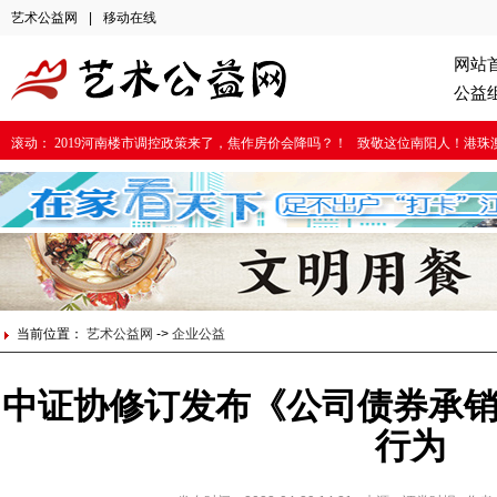
艺术公益网
|
移动在线
网站
公益
滚动：
2019河南楼市调控政策来了，焦作房价会降吗？！
致敬这位南阳人！港珠
当前位置：
艺术公益网
->
企业公益
中证协修订发布《公司债券承
行为