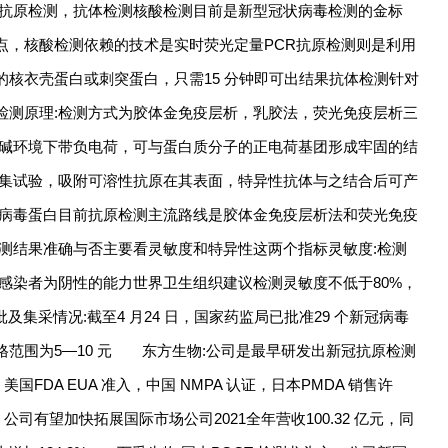
，抗原检测，抗体检测核酸检测目前是新型冠状病毒检测的金标
点，核酸检测依赖的技术是实时荧光定量PCR抗原检测则是利用
核衣壳蛋白或刺突蛋白，只需15 分钟即可出结果抗体检测针对
测原理:检测方式为胶体金免疫层析，乳胶法，荧光免疫层析三
碱环境下带负电荷，可与蛋白质分子的正电荷基团形成牢固的结
凝集试验，吸附可溶性抗原在其表面，特异性抗体与之结合后可产
为病毒蛋白目前抗原检测主流路线是胶体金免疫层析法和荧光免疫
测结果准确与否主要看灵敏度和特异性这两个指标灵敏度:检测
感染者为阴性的能力世界卫生组织建议检测灵敏度不低于80%，
集采情况:截至4 月24 日，国家药监局已批准29 个新冠病毒
范围为5—10 元 东方生物:公司是最早研发出新冠抗原检测
FDA EUA 准入，中国 NMPA 认证，日本PMDA 销售许
公司有望加快拓展国际市场公司2021全年营收100.32 亿元，同