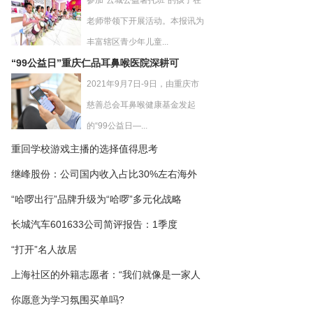
参加“云城公益暑托班”的孩子在
老师带领下开展活动。本报讯为
丰富辖区青少年儿童...
“99公益日”重庆仁品耳鼻喉医院深耕可
2021年9月7日-9日，由重庆市
慈善总会耳鼻喉健康基金发起
的“99公益日—...
重回学校游戏主播的选择值得思考
继峰股份：公司国内收入占比30%左右海外
“哈啰出行”品牌升级为“哈啰”多元化战略
长城汽车601633公司简评报告：1季度
“打开”名人故居
上海社区的外籍志愿者：“我们就像是一家人
你愿意为学习氛围买单吗?