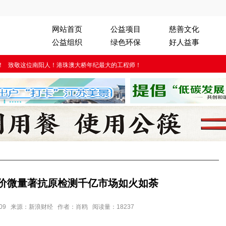
网站首页
公益项目
慈善文化
公益组织
绿色环保
好人益事
！
致敬这位南阳人！港珠澳大桥年纪最大的工程师！
价微量著抗原检测千亿市场如火如荼
 11:09 来源：新浪财经 作者：肖鸥 阅读量：18237