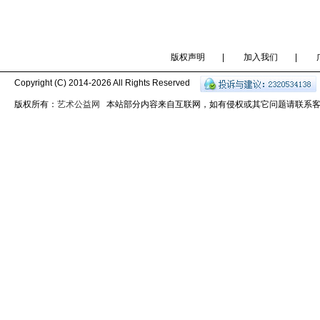
版权声明
|
加入我们
|
Copyright (C) 2014-
2026 All Rights Reserved
版权所有：
艺术公益网
本站部分内容来自互联网，如有侵权或其它问题请联系