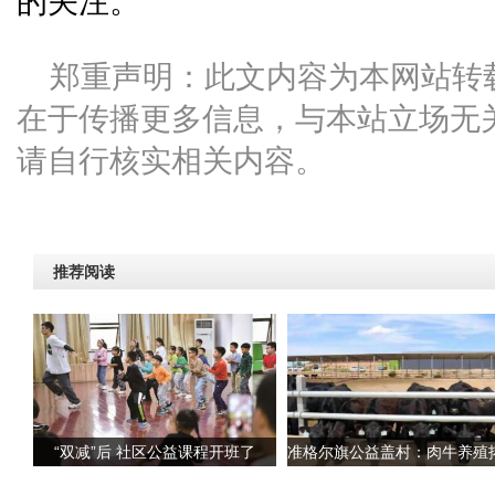
的关注。
郑重声明：此文内容为本网站转
在于传播更多信息，与本站立场无
请自行核实相关内容。
推荐阅读
“双减”后 社区公益课程开班了