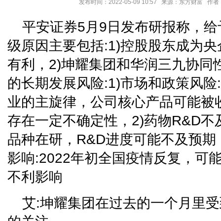
发布时间：2022-05-09 10:57 来源：东方财富 
平安证券5月9日发布研报称，
级原因主要包括:1)控股股东成为
有利，2)坤耀集团和华润三九协同
的长期发展风险:1)市场和政策风险
业的主旋律，公司核心产品可能被
存在一定不确定性，2)药物R&D不
品种在研，R&D进度可能不及预期
影响:2022年初全国疫情反复，
不利影响
艾:坤耀集团在过去的一个月里